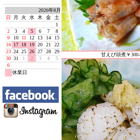
甘えび頭煮￥300-